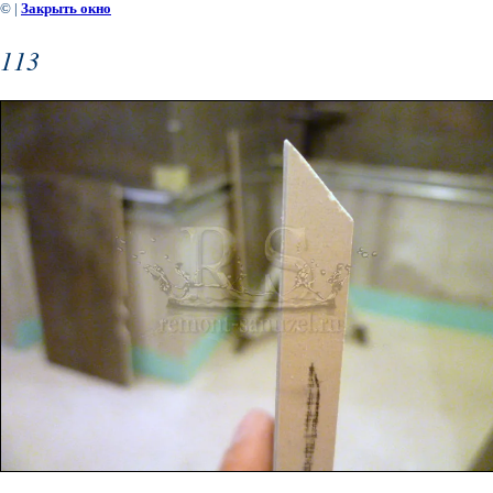
©
|
Закрыть окно
113