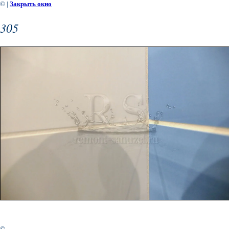
©
|
Закрыть окно
305
©