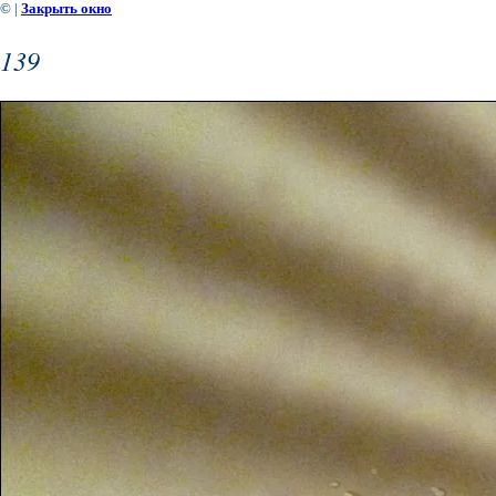
©
|
Закрыть окно
139